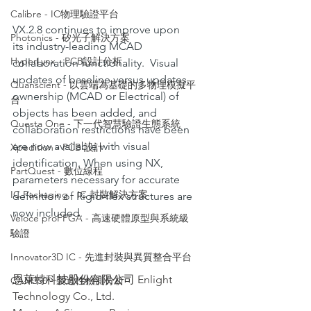
Calibre - IC物理驗證平台
VX.2.8 continues to improve upon 
Photonics - 矽光子解決方案
its industry-leading MCAD 
HyperLynx - PCB設計分析
collaboration functionality.  Visual 
updates of baseline versus updates, 
Quanscient - 以雲端為基礎的多物理模擬平
ownership (MCAD or Electrical) of 
台
objects has been added, and 
Questa One - 下一代智慧驗證生態系統
collaboration restrictions have been 
are now available with visual 
Xpedition - PCB 設計
identification. When using NX, 
PartQuest - 數位線程
parameters necessary for accurate 
IC Packaging - IC 封裝解決方案
definition of Rigid-flex structures are 
now included. 
Veloce proFPGA - 高速硬體原型與系統級
驗證
Innovator3D IC - 先進封裝與異質整合平台
恩萊特科技股份有限公司 Enlight 
CAM350 - 製造性檢測分析
Technology Co., Ltd.