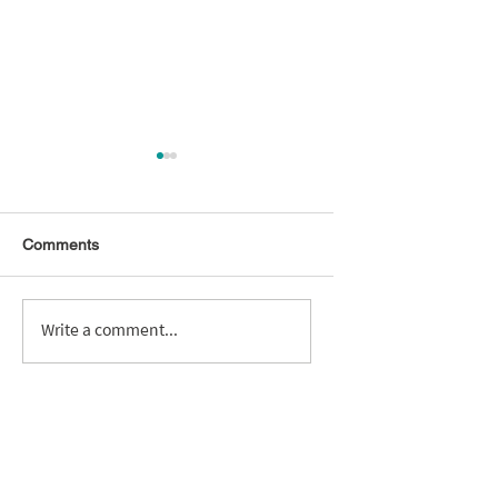
Comments
【成功案例】簡化設計
【白皮書】以並行
Write a comment...
流程以加速產品上市時
推動長期競爭力：
間
差異化的產品開發