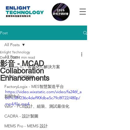
Post
All Posts
Enlight Technology
All Posts
Dec 2, 2020
1 min read
影音 - MCAD
Custom IC - 客製化IC解決方案
Collaboration
Enhancements
PADS - PCB設計
FactoryLogix - MES智慧製造平台
https://video.wixstatic.com/video/fa246f_a
新聞中心
b01c381236c4def90fdbe5c79c8f722/480p/
mp4/file.mp4
Valor - PCB設計、組裝、測試最佳化
CADRA - 設計製圖
MEMS Pro - MEMS 設計