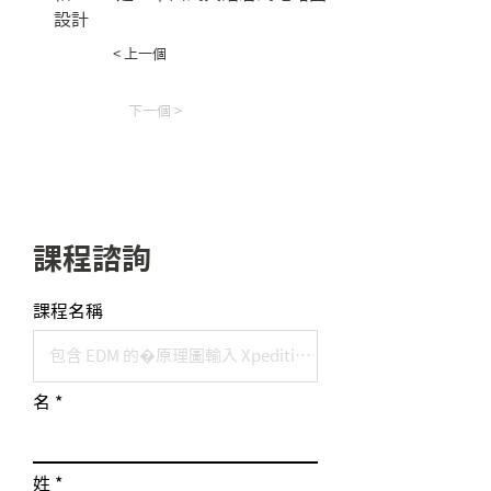
設計
在設計中放置導線與匯流排以建立
< 上一個
網路連接
透過搜尋功能、DataBook 以及
下一個 >
EDM 元件引用來搜尋、選擇並驗證
設計中使用的零件
善用屬性設定為設計加入智慧特性
編譯、封裝並匯出電路圖至 Layout
進行佈局與走線
課程諮詢
連結 EDM 元件庫進行零件指派、替
換與同步
設定 Xpedition Designer 並控制軟
課程名稱
體運作為
修改既有電路圖並探索設計重複使
用的層級與可能性
名
了解線路設計限制條件管理器的基
本概念
姓