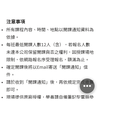
注意事項
所有課程內容、時間、地點以開課通知資料為
依據。
每班最低開課人數12人（含），若報名人數
未達本公司保留開課與否之權利，因授課場地
限制，依網路報名序受理報名，額滿為止。
確定開課後將以Email寄送「開課通知」信
件。
請於收到「開課通知」後，再依規定完成繳費
即可。
現場提供原廠授權，學員請自備筆記型電腦參
與課程
課程包含紙本講義，學員可自備筆、個人筆記
本。
為尊重智慧財產權，本課程全程禁止攝影、錄
影、錄音或以其他方式侵犯智慧財產權之行