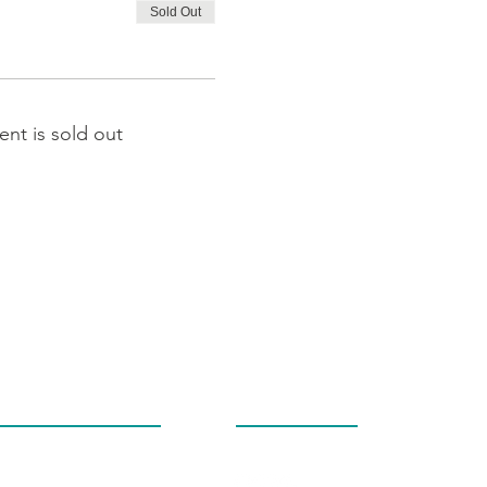
Sold Out
ent is sold out
社群追蹤
3-602-7403