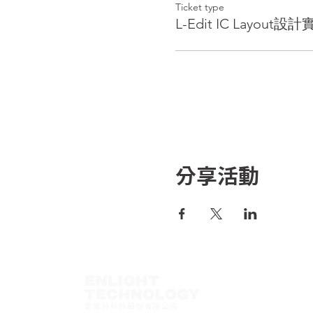
Ticket type
L-Edit IC Layout
分享活動