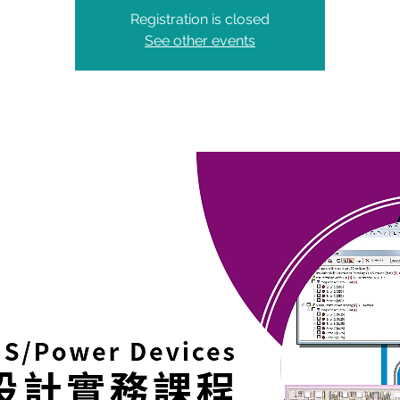
Registration is closed
See other events