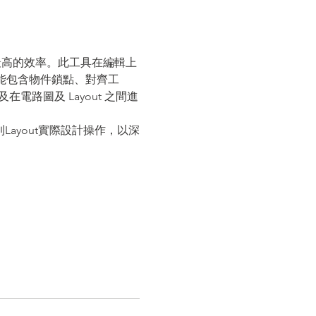
獲得最高的效率。此工具在編輯上
的功能包含物件鎖點、對齊工
在電路圖及 Layout 之間進
境到Layout實際設計操作，以深
。