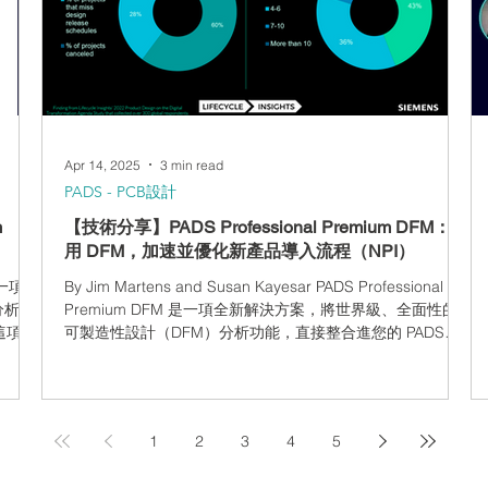
工程師可在同一設計物件上同步操作，例如電路圖或 PCB
Layout，並即時查看其他人的編輯內容，達成即時可視與版
本一致的設計協作。 流程型並行法 支援跨設計階段的同時進
行，如電路圖與 Layout 同步設計、在 PCB Layout 階段進行
SI/PI 分析與製造可行性稽核，確保設計資料無縫同步。 可
衡量的效益 運用 Xped
Apr 14, 2025
3 min read
PADS - PCB設計
m
【技術分享】PADS Professional Premium DFM：善
用 DFM，加速並優化新產品導入流程（NPI）
 —一項創
By Jim Martens and Susan Kayesar PADS Professional
分析無
Premium DFM 是一項全新解決方案，將世界級、全面性的
過這項尖
可製造性設計（DFM）分析功能，直接整合進您的 PADS
體作
Professional Premium 環境中。 PADS Professional
 DFM
Premium DFM 包含 PADS Professional Premium 所提供的
包括電路
所有功能，包括原理圖設計、PCB 佈局、佈局前後模擬、類
模擬、
比／混合訊號模擬、雲端資料管理與協作功能，並整合多家
1
2
3
4
5
及元件
零件供應商，協助識別供應鏈問題，以及零件查找、選型與
，您可
零件符號和封裝的下載功能。 您可以使用參與製造商所提供