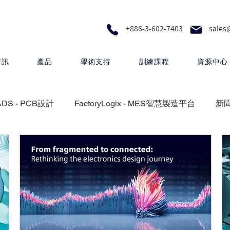
+886-3-602-7403
sales
資訊
產品
學術支持
訓練課程
資源中心
ADS - PCB設計
FactoryLogix - MES智慧製造平台
新
設計
Calibre - IC物理驗證平台
Photonics - 矽光子解決
Questa One - 下一代智慧驗證生態系統
Xpedition - P
 proFPGA - 高速硬體原型與系統級驗證
Innovator3D IC