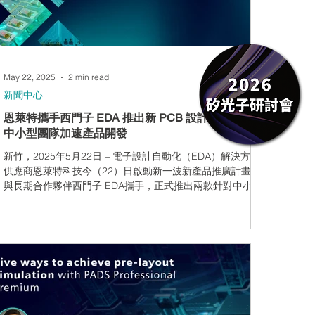
密的 ECAD/MCAD 銜接，以及現代化的企業工作流程，確保
May 22, 2025
2 min read
新聞中心
恩萊特攜手西門子 EDA 推出新 PCB 設計方案，助攻
中小型團隊加速產品開發
新竹，2025年5月22日 – 電子設計自動化（EDA）解決方案
供應商恩萊特科技今（22）日啟動新一波新產品推廣計畫，
與長期合作夥伴西門子 EDA攜手，正式推出兩款針對中小型
開發團隊的 PCB 設計方案：Xpedition Standard 與 PADS
Pro Essentials，鎖定中小型設計團隊與個人開發者，協助降
低進入門檻，提升產品設計效率，進一步強化台灣電子設計
在全球市場的競爭力。 在地技術服務串連完整開發流程 恩
萊特科技長期提供從IC前端設計、模擬驗證、PCB與系統級
設計，到後段封裝與測試的完整設計服務體系，此次導入的
兩項PCB設計方案，正是為回應市場對「低門檻」、「可擴
展」、「易上手」設計工具的期待。 Xpedition Standard 為