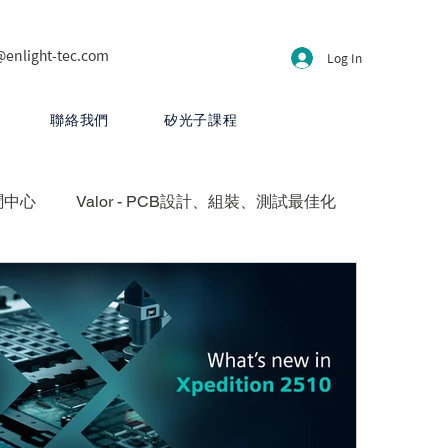
@enlight-tec.com
Log In
聯絡我們
矽光子課程
聞中心
Valor - PCB設計、組裝、測試最佳化
方案
HyperLynx - PCB設計分析
CB 設計
PartQuest - 數位線程
 - 先進封裝與異質整合平台