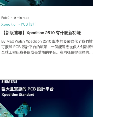
Feb 9
9 min read
Xpedition - PCB 設計
【新版速報】Xpedition 2510 有什麼新功能
By Matt Walsh Xpedition 2510 版本的發佈強化了我們對於
可擴展 PCB 設計平台的願景—一個能適應從個人創新者到
全球工程組織各個成長階段的平台。在同樣值得信賴的
Xpedition 技術驅動下，每個層級均提供頂尖效能，並針對
您設計團隊的需求與規模量身打造。 PADS Professional
Essentials ：由 Xpedition 技術驅動，以入門級價格為獨立
創新者提供專業級的 PCB 設計方案。 Xpedition Standard
：在此基礎上進一步擴展，為小型團隊提供功能豐富且符合
預算需求的環境。 Xpedition Enterprise ：為處於擴張階段
的企業與產業龍頭提供企業級系統設計，以及支援全球多學
科團隊的並行、多領域協作。 2510 版本專注於實質的效率
提升與更清晰的協作——涵蓋從日常的電路圖編輯、RF 協同
設計到多板組裝檢查。您將在 Xpedition Designer 中體驗更
快速、更直覺的互動，還有更豐富的 3D 感知元件庫、更緊