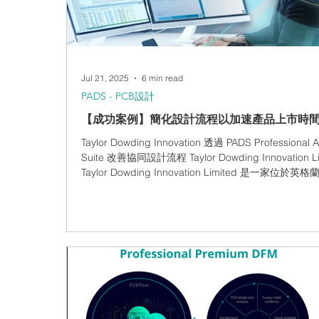
用者自訂的區域用途識別標記，含 4,000 個已上色且
域的百萬針腳晶片，建構時間不超過 30 秒 快速原型
規劃：近乎即時完成元件初始配置，工程師可大幅縮
件建構到啟動佈線所需的準
Jul 21, 2025
6 min read
PADS - PCB設計
【成功案例】簡化設計流程以加速產品上市時
Taylor Dowding Innovation 透過 PADS Professional 
Suite 改善協同設計流程 Taylor Dowding Innovation Li
Taylor Dowding Innovation Limited 是一家位於英
部威勒爾半島的公司，提供電子產品開發與專業技術
務。自 2013 年成立以來，TDI 與英國及海外的客戶
作，規劃、打造並交付卓越的高效能、具成本效益且
用的先進技術產品。 https://td-innovation.com 總部
柴郡內斯 產品： PADS Professional 產業領域： 電
體元件 “透過 PADS Professional App Suite，所有
持連線，並且確認我們所查看的是最新的設計資料。
了對資料完整性的任何疑慮。“ — Ben Dowding，Taylor
Dowding Innovation Ltd. 執行長兼首席工程師 迎接