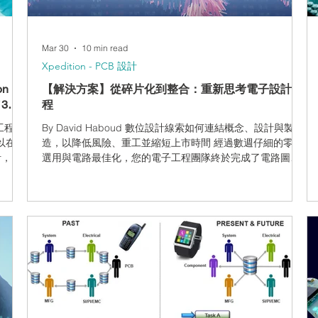
Mar 30
10 min read
Xpedition - PCB 設計
 IC
【解決方案】從碎片化到整合：重新思考電子設計流
／3D
程
工程師
By David Haboud 數位設計線索如何連結概念、設計與製
以在早
造，以降低風險、重工並縮短上市時間 經過數週仔細的零件
計，光
選用與電路最佳化，您的電子工程團隊終於完成了電路圖。
性問
他們將其交接給 PCB 佈局團隊，後者配置了一些關鍵的邊緣
DA
連接器供機構團隊審核。與此同時，機構團隊卻在使用不同
g
的 CAD 模型進行開發，而未察覺資料不一致。數週後進入
能群
製造階段，您才面臨到原本能在數週前就發現的組裝問題。
作、系
這聽起來是否很耳熟？ 遺憾的是，這種令人沮喪且成本高昂
環節大
的過程，在各種規模的團隊中都屢見不見。當設計資料在團
 秒完
隊、工具與開發階段之間產生碎片化時，後果將會接踵而
區與標
至：遺漏的需求迫使設計在後期必須重做；手動重複輸入資
針腳區
料引入了錯誤；製造端的突發狀況延誤了產品上市；而壓縮
套用使
的重工週期則給已經精疲力竭的團隊帶來了巨大的壓力。 但