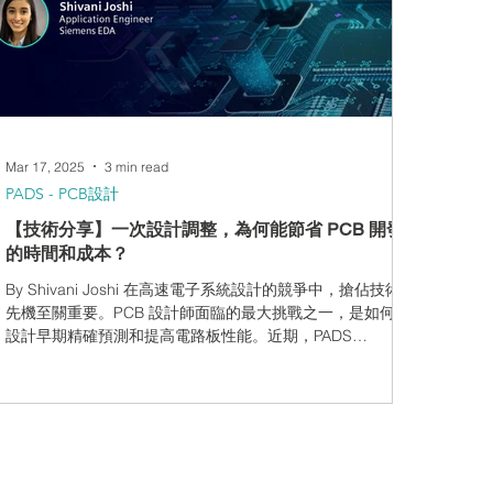
一款可擴展的 PCB 設計平台，結合 AI 驅動的設計自動化、
跨部門協作與 可擴充機制，讓成長型設計團隊能在有限預算
下，靈活應對設計複雜度與品質要求的雙重挑戰。而 PADS
Pro Essentials 則為入門級的專業 PCB 設計工具，透過西門
子 EDA 線上購買，強調設計即上手的簡易操作
Mar 17, 2025
3 min read
PADS - PCB設計
【技術分享】一次設計調整，為何能節省 PCB 開發
的時間和成本？
By Shivani Joshi 在高速電子系統設計的競爭中，搶佔技術
先機至關重要。PCB 設計師面臨的最大挑戰之一，是如何在
設計早期精確預測和提高電路板性能。近期，PADS
Professional Premium 為解決這一難題提供了五種創新方
法，徹底改變了傳統 PCB 設計流程。 通過佈局前模擬，設
計師能在元件佈置和布線之前，就對訊號完整性、阻抗匹配
和電磁耦合等關鍵參數進行精確分析。這不僅能大幅降低後
期修改成本，更能確保最終設計符合客戶的嚴苛技術要求。
一次前期模擬，可能就能為整個專案節省大量時間和資源。