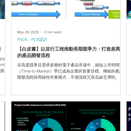
標記區
如果情況不必如此呢？如果您的整個設計旅程——從初步概
製作與
念到最終生產——都能無縫連接，讓每一項決策、需求與約
短從元
束條件都能智慧地流轉於各個階段，情況會如何？ 答案就在
於數位設計線索：它是將碎片化流程轉化為整合式、智慧化
設計工作流的連結組織。 將設計意圖與製造現實相
May 28, 2025
2 min read
PADS - PCB設計
間
【白皮書】以並行工程推動長期競爭力：打造差異化
的產品開發流程
App
mited
在高度競爭且需求多變的電子產品市場中，縮短上市時間
格蘭西北
（Time-to-Market）早已成為企業的首要目標。傳統的產品
顧問服
開發流程採用線性作業模式，不僅流程冗長且缺乏彈性。
密切合
Siemens Xpedition 並行工程解決方案提供一種創新的方
堅固耐
法，能讓團隊在相同時間內進行多項設計作業，大幅提升效
： 英國
率、降低風險並優化品質。 並行工程的核心價值 為何並行工
子、半導
程是推動競爭優勢的關鍵？ Xpedition® 透過即時協作機
人都能保
制，徹底打破序列開發的限制。在系統設計、電路圖設計、
這消除
約束條件設定與 PCB Layout 等流程中，設計團隊可同時操
作同一設計物件或不同階段工作，大幅提升整體產能並加速
複雜的
開發時程。 並行工程的兩大技術支柱 工具型並行法 讓多位