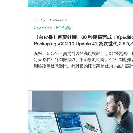
Jun 15
2 min read
CAM350 - 製造性檢測分析
Xpedition - PCB 設計
【白皮書】百萬針腳、30 秒建構完成：Xpedition
Packaging VX.2.10 Update #1 為次世代 2.5D
異質封裝設計帶來哪些突破？
面對 2.5D／3D 異質封裝的高度複雜性，IC 封裝設計
每天都在和針腳數爆炸、平面規劃耗時、SI/PI 問題難
期驗證等挑戰纏鬥。針腳數動輒百萬起跳的小晶片設
是元件建構就要消耗大量時間；而跨基板的訊號完整
題，往往到流程後段才被發現，代價高昂。 Siemens E
針對次世代先進封裝設計發布 Xpedition IC Packagin
VX.2.10 Update #1，本文整理此技術文件的三大功
組，說明這次更新如何協助封裝設計工程師在原型製
統級 SI/PI 預測分析，以及平面規劃最佳化三個核心
幅提升效率。 1. 超高針腳數元件建構：百萬針腳、30
成 現代先進封裝動輒面對百萬針腳規模，傳統手動分
記流程已成為啟動佈線前最大的時間殺手。 xSI 自動
域上色：在元件建立過程中自動為針腳區域上色，並