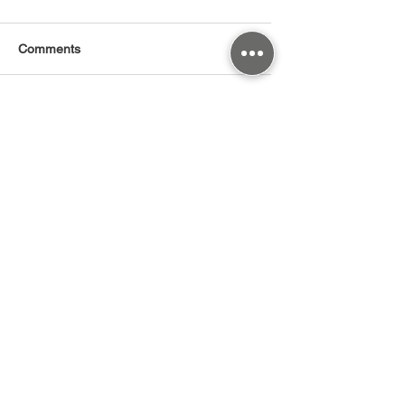
Comments
奈米圖案化晶格共振使
晶圓代工財報確認
Write a comment...
氮化矽薄膜非線性效率
子進入規模量產週
提升達 5 倍