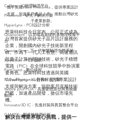
Calibre - IC物理驗證平台
攜手英國Wave Photonics，提供專業設計
支援，加速客戶產品上市，推動台灣矽光
Photonics - 矽光子解決方案
子產業創新。
HyperLynx - PCB設計分析
恩萊特科技今日宣布，公司正式成為
Quanscient - 以雲端為基礎的多物理模擬平
台灣首家提供矽光子晶片設計服務的
台
企業，開創國內矽光子技術新里程
Questa One - 下一代智慧驗證生態系統
碑。作為下一代人工智慧、高速通訊
與量子計算的關鍵技術，矽光子積體
Xpedition - PCB 設計
電路（PIC）在全球科技競爭中扮演重
PartQuest - 數位線程
要角色。恩萊特科技透過與英國
WavePhotonics合作，提供專業設計
IC Packaging - IC 封裝解決方案
支援與解決方案，協助客戶克服技術
Veloce proFPGA - 高速硬體原型與系統級
門檻，加速產品開發，搶佔市場先
驗證
機。​
Innovator3D IC - 先進封裝與異質整合平台
CAM350 - 製造性檢測分析
解決台灣業界核心挑戰，提供一