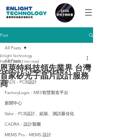
Post
All Posts
Enlight Technology
All Posts
Feb 20, 2025
2 min read
恩萊特科技領先業界 台灣
Custom IC - 客製化IC解決方案
首家矽光子晶片設計服務
商
PADS - PCB設計
FactoryLogix - MES智慧製造平台
新聞中心
Valor - PCB設計、組裝、測試最佳化
CADRA - 設計製圖
MEMS Pro - MEMS 設計