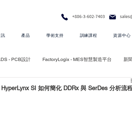
+886-3-602-7403
sales
資訊
產品
學術支持
訓練課程
資源中心
ADS - PCB設計
FactoryLogix - MES智慧製造平台
新
RA - 設計製圖
MEMS Pro - MEMS 設計
rLynx SI 如何簡化 DDRx 與 SerDes 分析流
 矽光子解決方案
HyperLynx - PCB設計分析
Questa One - 下一代智慧驗證生態系統
Xpedition - P