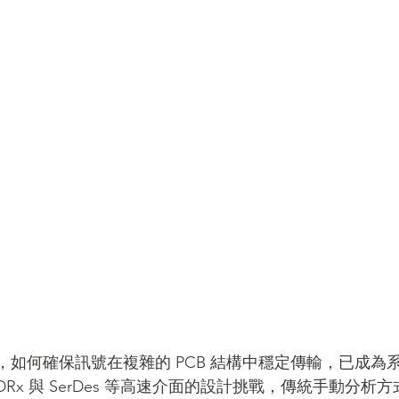
IC 封裝解決方案
Veloce proFPGA - 高速硬體原型與系統級驗證
CAM350 - 製造性檢測分析
如何確保訊號在複雜的 PCB 結構中穩定傳輸，已成為
x 與 SerDes 等高速介面的設計挑戰，傳統手動分析方