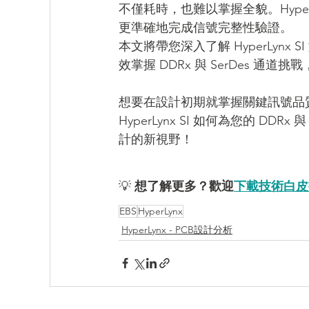
不僅耗時，也難以掌握全貌。Hype
更準確地完成信號完整性驗證。
本文將帶您深入了解 HyperLyn
效掌握 DDRx 與 SerDes 通
想要在設計初期就掌握關鍵訊號品
HyperLynx SI 如何為您的 D
計的新視野！
💡 
想了解更多？歡迎
下載技術白皮
EBS
HyperLynx
HyperLynx - PCB設計分析