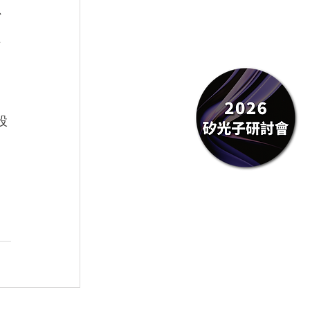
、
有
設