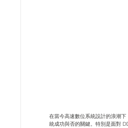
PartQuest - 數位線程
IC Packaging - 
Innovator3D IC - 先進封裝與異質整合平台
在當今高速數位系統設計的浪潮下，
統成功與否的關鍵。特別是面對 DDR