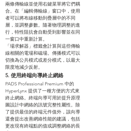
兩條傳輸線並使用右鍵菜單將它們耦
合。在「編輯傳輸線」窗口中，使用
者可以將布線移動到疊層中的不同
層，並調整參數。隨著物理調整的進
行，特性阻抗會自動受到影響並在同
一窗口中重新計算。
「場求解器」標籤會計算與這些傳輸
線相關的電場和磁場。傳播模式可以
切換為公共模式或差分模式，以最大
限度地減少反射。
5. 使用終端向導終止網絡
PADS Professional Premium 中的 
HyperLynx 提供了一種方便的方式來
終止網絡。終端向導可用於提升原理
圖設計中網絡的訊號完整性屬性。除
了提供最佳的終端元件值外，該向導
還會提出改善網絡性能的建議，包括
更改現有終端點的值或調整網絡的長