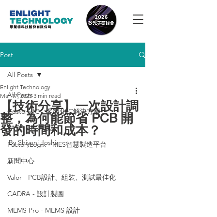
Post
All Posts
Enlight Technology
All Posts
Mar 17, 2025
3 min read
【技術分享】一次設計調
Custom IC - 客製化IC解決方案
整，為何能節省 PCB 開
發的時間和成本？
PADS - PCB設計
By 
Shivani Joshi
FactoryLogix - MES智慧製造平台
新聞中心
Valor - PCB設計、組裝、測試最佳化
CADRA - 設計製圖
MEMS Pro - MEMS 設計