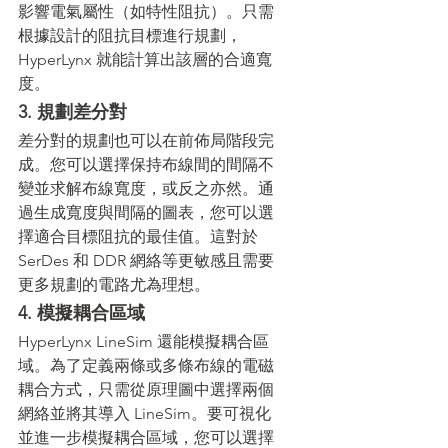
影響電氣屬性（如特性阻抗）。只需
根據設計的阻抗目標進行規劃，
HyperLynx 就能計算出該層的合適寬
度。
3. 規劃差分對
差分對的規劃也可以在前佈局階段完
成。您可以選擇保持布線間的間隔不
變並求解布線寬度，或反之亦然。通
過生成寬度與間隔的圖表，您可以選
擇適合目標阻抗的最佳值。這對於 
SerDes 和 DDR 網絡等更敏感且需要
更多規劃的電路尤為理想。
4. 模擬耦合區域
HyperLynx LineSim 還能模擬耦合區
域。為了定義兩條或多條布線的電磁
耦合方式，只需從原理圖中選擇兩個
網絡並將其導入 LineSim。要可視化
並進一步模擬耦合區域，您可以選擇