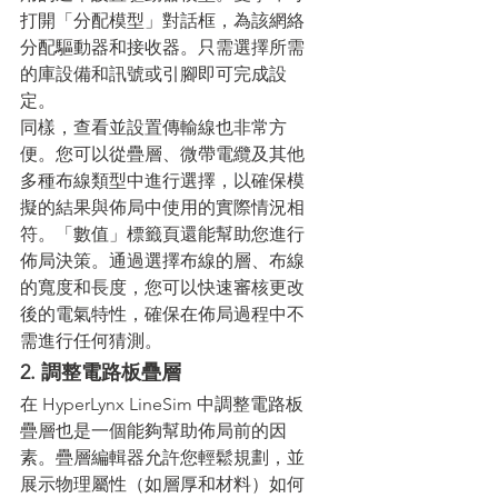
打開「分配模型」對話框，為該網絡
分配驅動器和接收器。只需選擇所需
的庫設備和訊號或引腳即可完成設
定。
同樣，查看並設置傳輸線也非常方
便。您可以從疊層、微帶電纜及其他
多種布線類型中進行選擇，以確保模
擬的結果與佈局中使用的實際情況相
符。「數值」標籤頁還能幫助您進行
佈局決策。通過選擇布線的層、布線
的寬度和長度，您可以快速審核更改
後的電氣特性，確保在佈局過程中不
需進行任何猜測。
2. 調整電路板疊層
在 HyperLynx LineSim 中調整電路板
疊層也是一個能夠幫助佈局前的因
素。疊層編輯器允許您輕鬆規劃，並
展示物理屬性（如層厚和材料）如何