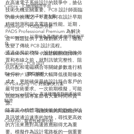
在高速電子系統設計的競爭中，搶佔
Calibre - IC物理驗證平台
技術先機至關重要。PCB 設計師面臨
Photonics - 矽光子解決方案
的最大挑戰之一，是如何在設計早期
精確預測和提高電路板性能。近期，
HyperLynx - PCB設計分析
PADS Professional Premium 為解決
Quanscient - 以雲端為基礎的多物理模擬平
這一難題提供了五種創新方法，徹底
台
改變了傳統 PCB 設計流程。
通過佈局前模擬，設計師能在元件佈
Questa One - 下一代智慧驗證生態系統
置和布線之前，就對訊號完整性、阻
Xpedition - PCB 設計
抗匹配和電磁耦合等關鍵參數進行精
PartQuest - 數位線程
確分析。這不僅能大幅降低後期修改
成本，更能確保最終設計符合客戶的
IC Packaging - IC 封裝解決方案
嚴苛技術要求。一次前期模擬，可能
Veloce proFPGA - 高速硬體原型與系統級
就能為整個專案節省大量時間和資
驗證
源。
隨著當今積體電路技術的日益進步以
Innovator3D IC - 先進封裝與異質整合平台
及訊號邊沿速率的加快，尋找更高效
CAM350 - 製造性檢測分析
的方法來應對高速效應顯得尤為重
要。模擬作為設計電路板的一個重要