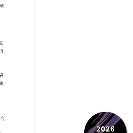
的研
車
得
級
克
混合