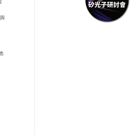
電
術與
他