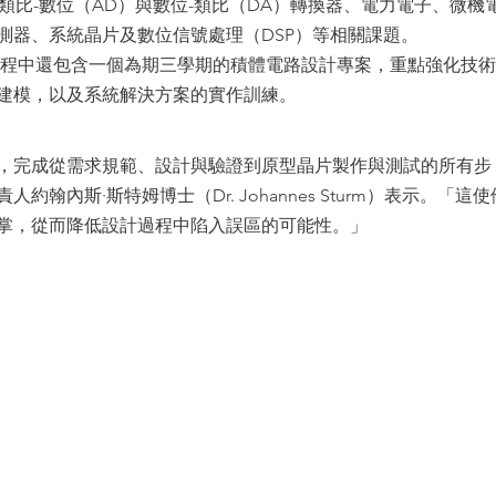
類比-數位（AD）與數位-類比（DA）轉換器、電力電子、微機
感測器、系統晶片及數位信號處理（DSP）等相關課題。
D課程中還包含一個為期三學期的積體電路設計專案，重點強化技
建模，以及系統解決方案的實作訓練。
，完成從需求規範、設計與驗證到原型晶片製作與測試的所有步
內斯·斯特姆博士（Dr. Johannes Sturm）表示。「這使
掌，從而降低設計過程中陷入誤區的可能性。」