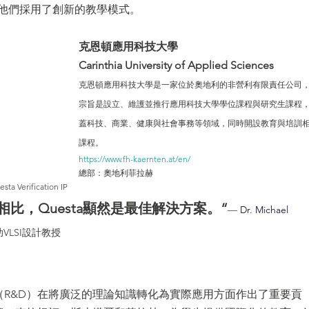
他們採用了創新的教學模式。
克恩頓應用科技大學
IC 封裝解決方案
Veloce proFPGA - 高速硬體原型與系統級驗證
Carinthia University of Applied Sciences
克恩頓應用科技大學是一家位於奧地利的非營利有限責任公司
宗旨是設立、維護並推行應用科技大學學位課程與研究生課程
CAM350 - 製造性檢測分析
蓋科技、商業、健康與社會事務等領域，同時開設教育與培訓
課程。
https://www.fh-kaernten.at/en/
總部：奧地利菲拉赫
ta Verification IP
比，Questa顯然是最佳解決方案。“
— 
Dr. Michael 
LSI設計教授
（R&D）在將廣泛的理論知識轉化為實際應用方面作出了重要貢