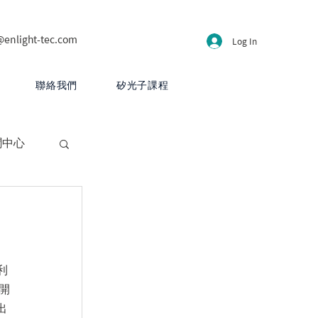
@enlight-tec.com
Log In
聯絡我們
矽光子課程
聞中心
利
開
出
CB 設計