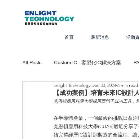
首頁
最新消息
活動
All Posts
Custom IC - 客製化IC解決方案
P
Enlight Technology
Dec 30, 2024
6 min read
Valor - PCB設計、組裝、測試最佳化
CAD
【成功案例】培育未來IC設計
克恩頓應用科學大學採用西門子EDA工具，
Calibre - IC物理驗證平台
Photonics -
在半導體產業，一個嚴峻的挑戰日益浮
克恩頓應用科技大學(CUAS)最近分
始完整經歷IC設計到製造的全流程。讓
Quanscient - 以雲端為基礎的多物理模擬平台