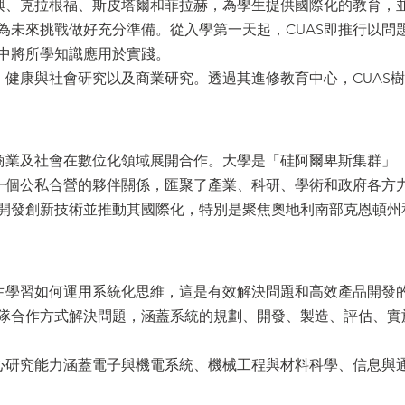
基興、克拉根福、斯皮塔爾和菲拉赫，為學生提供國際化的教育，
為未來挑戰做好充分準備。從入學第一天起，CUAS即推行以問
中將所學知識應用於實踐。
技、健康與社會研究以及商業研究。透過其進修教育中心，CUAS
、商業及社會在數位化領域展開合作。大學是「硅阿爾卑斯集群」
）的成員，這是一個公私合營的夥伴關係，匯聚了產業、科研、學術和政府各方
開發創新技術並推動其國際化，特別是聚焦奧地利南部克恩頓州
學生學習如何運用系統化思維，這是有效解決問題和高效產品開發
隊合作方式解決問題，涵蓋系統的規劃、開發、製造、評估、實
核心研究能力涵蓋電子與機電系統、機械工程與材料科學、信息與