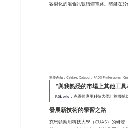
客製化的混合訊號積體電路。關鍵在於
PartQuest - 數位線程
IC Packaging - 
Innovator3D IC - 先進封裝與異質整合平台
主要產品：Calibre, Catapult, PADS Professional, Ques
“與我熟悉的市場上其他工具相
Köberle
，克恩頓應用科技大學計算機輔助V
發展新技術的學習之路
克恩頓應用科技大學（CUAS）的研發