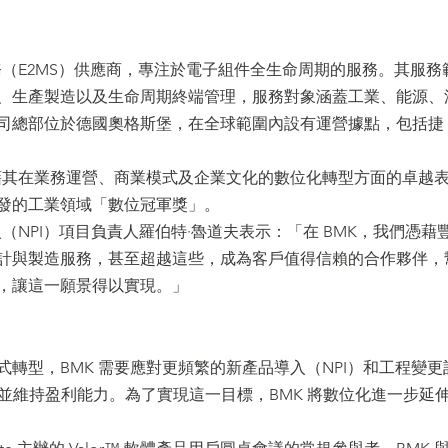
務（E2MS）供應商，專注於電子組件全生命周期的服務。其服務
、生產製造以及生命周期終端管理，服務對象涵蓋工業、能源、
司總部位於德國奧格斯堡，在全球範圍內設有運營據點，包括捷
憑藉其在業務運營、商業模式及企業文化的數位化轉型方面的卓越
誌頒發的工業領域「數位冠軍獎」。
（NPI）項目負責人羅伯特·魯道夫表示：「在 BMK，我們憑藉
計與製造服務，甚至超越這些，成為客戶值得信賴的合作夥伴，
，讓這一願景得以實現。」
轉型，BMK 需要應對更頻繁的新產品導入（NPI）和工程變更
並維持盈利能力。為了實現這一目標，BMK 將數位化進一步延