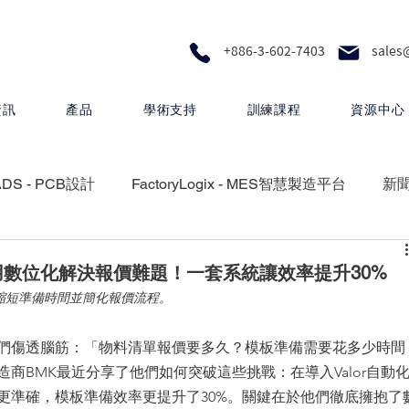
+886-3-602-7403
sales
資訊
產品
學術支持
訓練課程
資源中心
ADS - PCB設計
FactoryLogix - MES智慧製造平台
新
RA - 設計製圖
MEMS Pro - MEMS 設計
數位化解決報價難題！一套系統讓效率提升30%
能夠縮短準備時間並簡化報價流程。
 矽光子解決方案
HyperLynx - PCB設計分析
們傷透腦筋：「物料清單報價要多久？模板準備需要花多少時間
商BMK最近分享了他們如何突破這些挑戰：在導入Valor自動
更準確，模板準備效率更提升了30%。關鍵在於他們徹底擁抱了
Questa One - 下一代智慧驗證生態系統
Xpedition - P