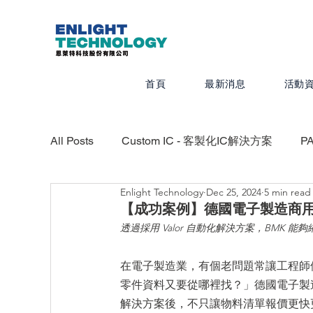
首頁
最新消息
活動
All Posts
Custom IC - 客製化IC解決方案
P
Enlight Technology
Dec 25, 2024
5 min read
Valor - PCB設計、組裝、測試最佳化
CAD
【成功案例】德國電子製造商用
透過採用 Valor 自動化解決方案，BMK 
Calibre - IC物理驗證平台
Photonics -
在電子製造業，有個老問題常讓工程師
零件資料又要從哪裡找？」德國電子製造
解決方案後，不只讓物料清單報價更快
Quanscient - 以雲端為基礎的多物理模擬平台