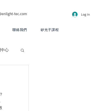
@enlight-tec.com
Log In
聯絡我們
矽光子課程
聞中心
？
化
數
CB 設計