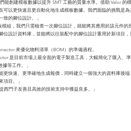
們能創建模板數據以提升 SMT 工藝的質量水準。借助 Valor 的
在可以更快速且更自動化地生成模板數據。我們面臨的挑戰是為
一致的腳位設計。」
r 模板模組，我們只需檢查一次腳位設計，就能將其應用於該元件的
腳位設計資料庫，並能將以往裝配中的腳位設計重用於新項目，
Connector 來優化物料清單（BOM）的準備過程。
Connector 是目前市場上最全面的電子製造工具，大幅簡化了匯入、準
 數據等工作。」
能更快速、更準確地生成報價，同時建立一個強大的資料庫後端
來項目。」
我們從西門子友善且高效的技術支持中獲益良多。」