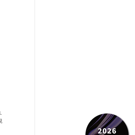
，
。
 
現