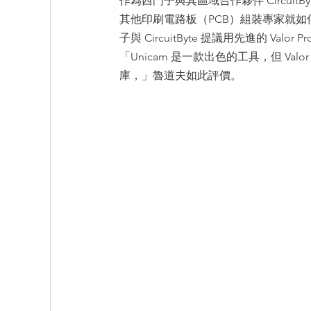
作為西門子與其區域合作夥伴 CircuitB
其他印刷電路板（PCB）組裝專家就
子與 CircuitByte 提議用先進的 Valor P
「Unicam 是一款出色的工具，但 Va
庫，」魯道夫如此評價。