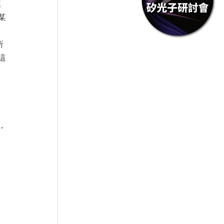
模
某
所
這
，