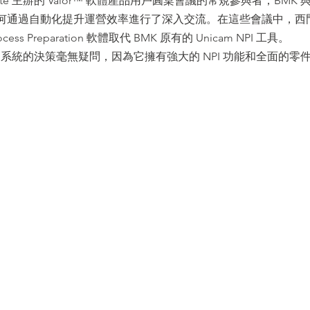
yte 主辦的 Valor™ 軟體產品用戶圓桌會議的常規參與者，BMK 
如何通過自動化提升運營效率進行了深入交流。在這些會議中，西
rocess Preparation 軟體取代 BMK 原有的 Unicam NPI 工具。
lor 系統的決策毫無疑問，因為它擁有強大的 NPI 功能和全面的零