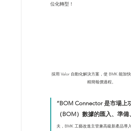
位化轉型！
PartQuest - 數位線程
IC Packaging - 
Innovator3D IC - 先進封裝與異質整合平台
採用 Valor 自動化解決方案，使 BMK 能
精簡報價過程。
“BOM Connector 
（BOM）數據的匯入、準備
夫，BMK 工藝改進主管兼高級新產品導