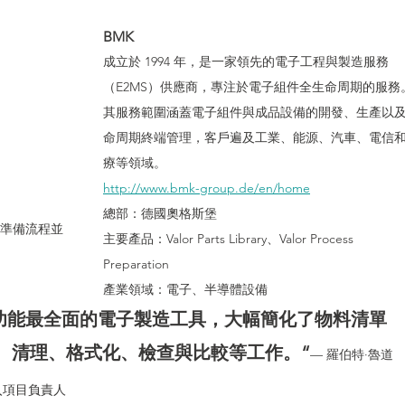
BMK
成立於 1994 年，是一家領先的電子工程與製造服務
IC 封裝解決方案
Veloce proFPGA - 高速硬體原型與系統級驗證
（E2MS）供應商，專注於電子組件全生命周期的服務
其服務範圍涵蓋電子組件與成品設備的開發、生產以
命周期終端管理，客戶遍及工業、能源、汽車、電信
CAM350 - 製造性檢測分析
療等領域。
http://www.bmk-group.de/en/home
總部：德國奧格斯堡
加快準備流程並
主要產品：Valor Parts Library、Valor Process 
Preparation
產業領域：電子、半導體設備
是市場上功能最全面的電子製造工具，大幅簡化了物料清單
、清理、格式化、檢查與比較等工作。“
— 羅伯特·魯道
入項目負責人