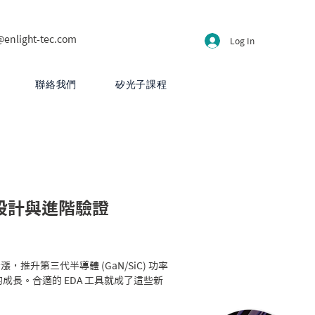
@enlight-tec.com
Log In
聯絡我們
矽光子課程
設計與進階驗證
升第三代半導體 (GaN/SiC) 功率
場的成長。合適的 EDA 工具就成了這些新