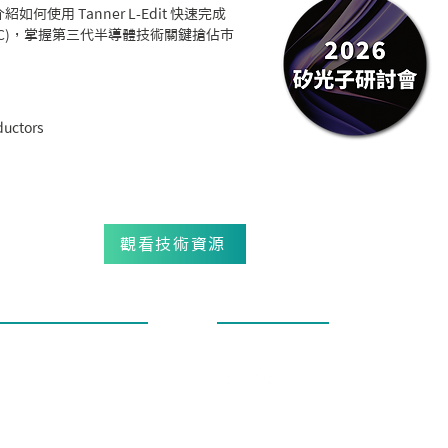
如何使用 Tanner L-Edit 快速完成
heck (DRC)，掌握第三代半導體技術關鍵搶佔市
ductors
觀看技術資源
社群追蹤
3-602-7403
-3-563-0016
es@enlight-tec.com