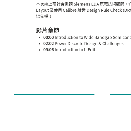
本次線上研討會邀請 Siemens EDA 原廠技術顧問，介紹
Layout 及使用 Calibre 驗證 Design Rule C
場先機！
影片章節
00:00
Introduction to Wide Bandgap Semicon
02:02
Power Discrete Design & Challenges
05:06
Introduction to L-Edit
11:35
Demo - Polar Array
13:09
Drawing Wires
14:24
Demo - RDL
17:06
Demo - Curve Tools
19:09
Demo - Derived Layer
21:36
Demo - Boolean
23:36
Parametrized Layout in L-Edit
24:31
Demo - T-Cell Builder
​公司地址
聯絡方式
27:30
Multiple Formats Import/Export
300新竹市東區光復路二段295號7樓之3
Tel：+886-
28:13
Demo - Reconstruct
7F.-3, No. 295, Sec. 2, Guangfu Rd.,
Fax： +886
30:18
Node Highlighting
East Dist., Hsinchu City 300195, Taiwan
Email：sal
31:29
Wafer Tools
32:22
Physical Verification