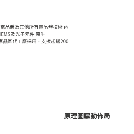
面式電晶體及其他所有電晶體技術 內
EMS及光子元件 原生
30家晶圓代工廠採用，支援超過200
原理圖驅動佈局