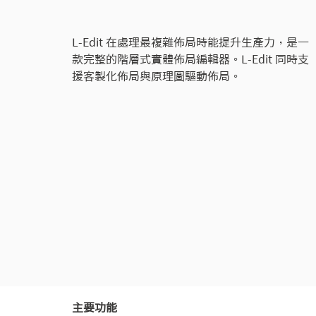
L-Edit 在處理最複雜佈局時能提升生產力，是一
款完整的階層式實體佈局編輯器。L-Edit 同時支
援客製化佈局與原理圖驅動佈局。
主要功能