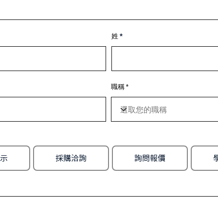
姓
職稱
示
採購洽詢
詢問報價