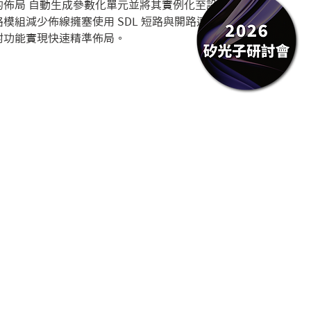
的佈局 自動生成參數化單元並將其實例化至設計中
模組減少佈線擁塞使用 SDL 短路與開路連通性
附功能實現快速精準佈局。