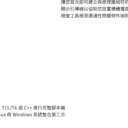
讓您首次即可建立與原理圖相符
顯示引導線以協助您放置積體電路
檢查工具檢測連通性問題物件吸
hon、TCL/Tk 或 C++ 進行完整腳本編
ux 與 Windows 系統整合第三方