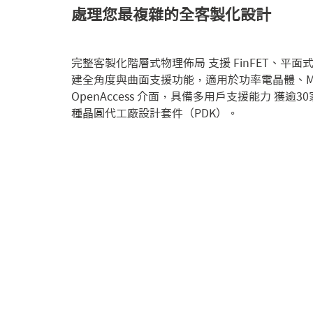
處理您最複雜的全客製化設計
完整客製化階層式物理佈局 支援 FinFET、平
建全角度與曲面支援功能，適用於功率電晶體、M
OpenAccess 介面，具備多用戶支援能力 獲逾
種晶圓代工廠設計套件（PDK）。