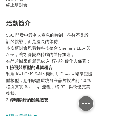
線上研討會
活動簡介
SoC 開發中最令人窒息的時刻，往往不是設
計的挑戰，而是漫長的等待。
本次研討會恩萊特科技整合 Siemens EDA 與 
Arm，讓等待變成精確的並行加速，
在晶片回來前就完成 AI 模型的優化與佈署：
1.驗證與原型的邏輯耦合
利用 Keil CMSIS-NN機制與 Questa 精準記憶
體模型，您的驗證環境可在晶片投片前 100% 
模擬真實 Boot-up 流程，將 RTL 與軟體完美
銜接。
2.跨域除錯的關鍵透視
點擊查看詳情 ▼
分享活動