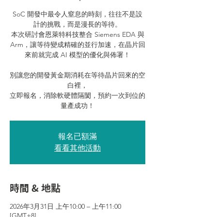
SoC 開發中最令人窒息的時刻，往往不是設
計的挑戰，而是漫長的等待。
本次研討會恩萊特科技整合 Siemens EDA 與
Arm，讓等待變成精確的並行加速，在晶片回
來前就完成 AI 模型的優化與佈署！
別讓您的開發黃金期消耗在等待晶片回來的空
白裡，
立即報名，消除軟硬體隔閡，預約一次到位的
量產成功！
報名已額滿
看看其他活動
時間 & 地點
2026年3月31日 上午10:00 – 上午11:00
[GMT+8]