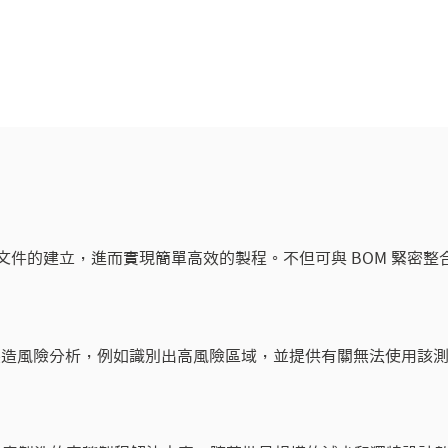
使用範本以大幅簡化文件的建立，進而實現簡單高效的製程。不但可與 BO
資料不致的問題。還提供靜態和交互式文件的內建和自行定義的
檔案嵌入文件中，以保存並提供對所有資訊的存取。
中的 DFT 分析包括製造風險分析，例如識別出高風險區域，並提供有關無
控制類似功能的特定 ASCII 檔案。Valor Process Pr
對。透過快速尋找電路圖中的元件，加快測試程式的生成和除錯階段。