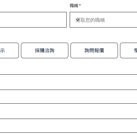
職稱
示
採購洽詢
詢問報價