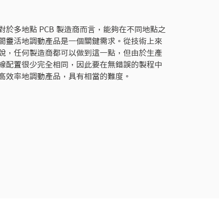
對於多地點 PCB 製造商而言，能夠在不同地點之
間靈活地調動產品是一個關鍵需求。從技術上來
說，任何製造商都可以做到這一點，但由於生產
線配置很少完全相同，因此要在無錯誤的製程中
高效率地調動產品，具有相當的難度。