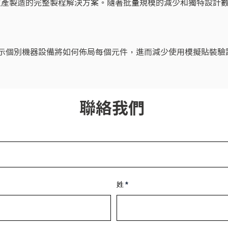
是唯一可用於 PCB 生產製造的完整製程解決方案。隨著批量規模的減少和
產能力。在每台機器設備使用傳統的獨立點解決方案，是不可能實
這會在整個生產線上造成不一致並產生高昂的成本。
 包括離線模擬，以顯示個別機器設備將如何佈局每個元件，進而減少使用模
設置進行製造的產品數量，進一步提升效率。
聯絡我們
姓