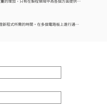
獨特設計數量的增加，只有在製程領域中為各個方面提供統
現一流的製造作業的。獨立點的解決方案不僅無效，
擬貼裝驗證新程式所需的時間。在多個電路板上進行通用