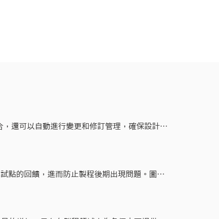
M 緊密整合，還可以自動進行變更和修訂管理，確保設計的
範本，這些範本可包括任何設計、產品模型、
法使用該測試點的回饋，進而防止製程後期出現問題。圖形
eparation 還能夠匯入電路圖檔案，並在電路