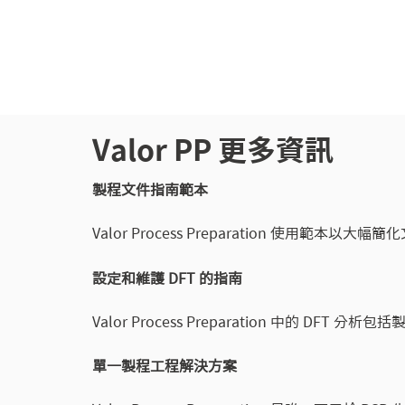
Valor PP 更多資訊
製程文件指南範本
Valor Process Preparation 
每一項變更都在文件中自動更新，進而防止出現
SMT、測試或其他生產資訊。您也可以將圖像和
設定和維護 DFT 的指南
Valor Process Preparation 
化使用者介面可讓您快速輕鬆地進行調整，而不必尋找可用以
圖、Layout 和 BOM 檔案之間進行交叉比
單一製程工程解決方案