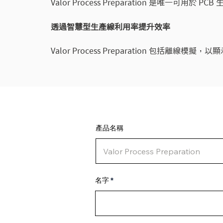
Valor Process Preparation 
一的資訊來源，才能實現工業 4.0 的單件生
而且每台機器設備的資料來源通常都各不相同，
透過智慧型生產線利用率提升效率
Valor Process Preparation
零件編號智慧分析，還可最大限度地增加以相同
產品名稱
名字