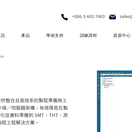
+886-3-602-7403
sales
資訊
產品
學術支持
訓練課程
資源中心
PP
案為製造商提供整合且高效率的製程準備與工
戶端／伺服器架構，有效降低在製
化從資料準備到 SMT、THT、測
製程工程解決方案。