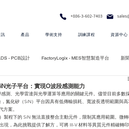
+886-3-602-7403
sales
資訊
產品
學術支持
訓練課程
資源中心
ADS - PCB設計
FactoryLogix - MES智慧製造平台
新
RA - 設計製圖
MEMS Pro - MEMS 設計
s於SiN光子平台：實現O波段感測能力
光學感測、光學雷達與光學運算等應用的關鍵元件。儘管目前多數
ator）矽光平台，氮化矽（SiN）平台因具有低傳輸損耗、寬波長透明範圍與
 矽光子解決方案
HyperLynx - PCB設計分析
代方案。
）製程下的 SiN 無法直接整合主動元件，限制其應用範圍。微轉
 μTP）技術的出現，為此挑戰提供了解方，可將 III-V 材料等異質元件精確轉印
Questa One - 下一代智慧驗證生態系統
Xpedition - P