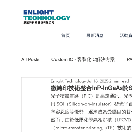
首頁
最新消息
活動
All Posts
Custom IC - 客製化IC解決方案
P
Enlight Technology
Jul 18, 2025
2 min read
Valor - PCB設計、組裝、測試最佳化
CAD
微轉印技術整合InP-InGaA
光子積體電路（PIC）是高速通訊、
用 SOI（Silicon-on-Insul
Calibre - IC物理驗證平台
Photonics -
率容忍度等優勢，逐漸成為受矚目的替
然而，由於低壓化學氣相沉積（LPCVD
（micro-transfer printing,
Quanscient - 以雲端為基礎的多物理模擬平台