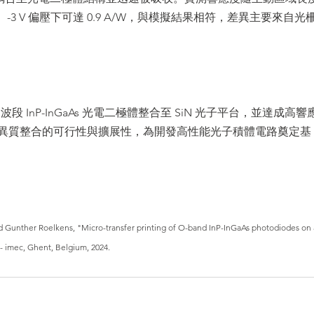
波長、-3 V 偏壓下可達 0.9 A/W，與模擬結果相符，差異主要來自光
 InP-InGaAs 光電二極體整合至 SiN 光子平台，並達成高響
異質整合的可行性與擴展性，為開發高性能光子積體電路奠定基
and Gunther Roelkens, "Micro-transfer printing of O-band InP-InGaAs photodiodes on 
 - imec, Ghent, Belgium, 2024.