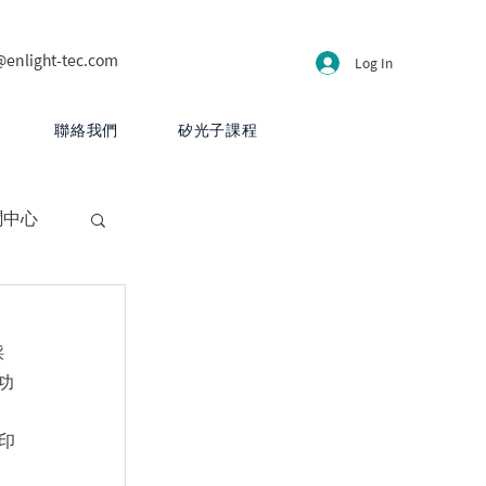
@enlight-tec.com
Log In
聯絡我們
矽光子課程
聞中心
採
高功
印
CB 設計