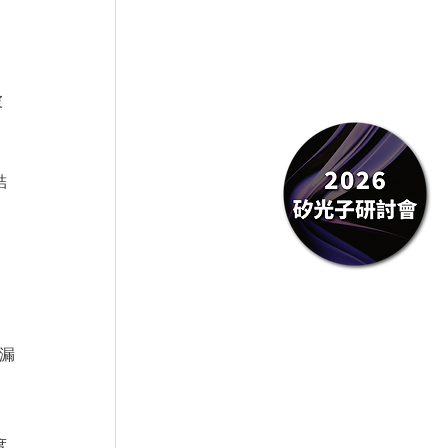
定
波
結
低漏
度