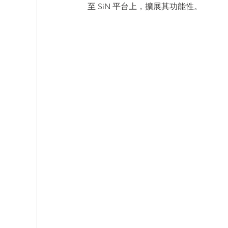
至 SiN 平台上，擴展其功能性。
PartQuest - 數位線程
IC Packaging - 
Innovator3D IC - 先進封裝與異質整合平台