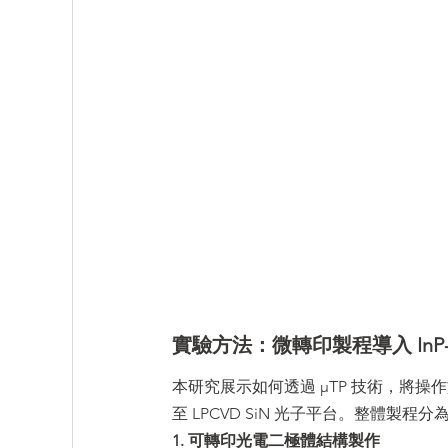
實驗方法：微轉印製程導入 InP-
本研究展示如何透過 μTP 技術，將操作於 O
至 LPCVD SiN 光子平台。整體製程
1. 可轉印光電二極體結構製作