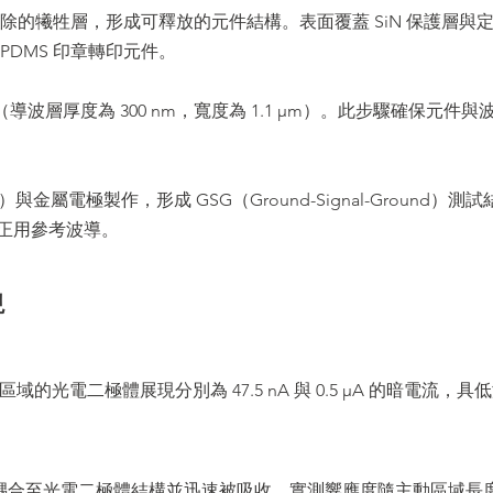
引入可移除的犧牲層，形成可釋放的元件結構。表面覆蓋 SiN 保護層與
PDMS 印章轉印元件。
（導波層厚度為 300 nm，寬度為 1.1 μm）。此步驟確保元件與
）與金屬電極製作，形成 GSG（Ground-Signal-Ground）測試
正用參考波導。
現
m² 主動區域的光電二極體展現分別為 47.5 nA 與 0.5 μA 的暗電流，具
 波導耦合至光電二極體結構並迅速被吸收。實測響應度隨主動區域長