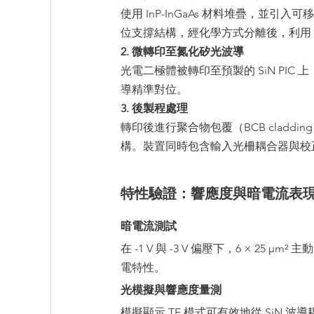
使用 InP-InGaAs 材料堆疊，並
位支撐結構，經化學方式分離後，利用 
2. 微轉印至氮化矽光波導
光電二極體被轉印至預製的 SiN PIC 上
導精準對位。
3. 後製程處理
轉印後進行聚合物包覆（BCB cladding
構。裝置同時包含輸入光柵耦合器與校
特性驗證：響應度與暗電流表
暗電流測試
在 -1 V 與 -3 V 偏壓下，6 × 25 μ
電特性。
光模擬與響應度量測
模擬顯示 TE 模式可有效地從 SiN