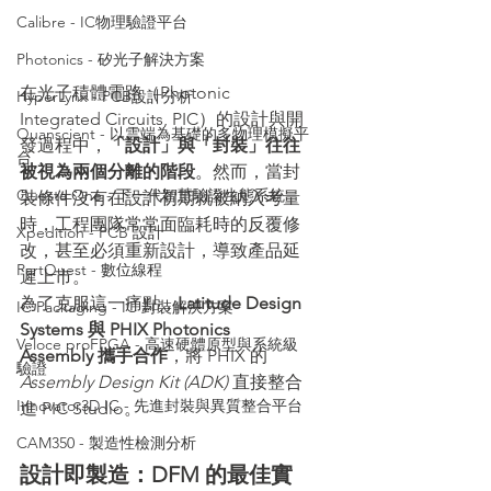
Calibre - IC物理驗證平台
Photonics - 矽光子解決方案
在光子積體電路（Photonic 
HyperLynx - PCB設計分析
Integrated Circuits, PIC）的設計與開
Quanscient - 以雲端為基礎的多物理模擬平
發過程中，
「設計」與「封裝」往往
台
被視為兩個分離的階段
。然而，當封
Questa One - 下一代智慧驗證生態系統
裝條件沒有在設計初期就被納入考量
時，工程團隊常常面臨耗時的反覆修
Xpedition - PCB 設計
改，甚至必須重新設計，導致產品延
PartQuest - 數位線程
遲上市。
為了克服這一痛點，
Latitude Design 
IC Packaging - IC 封裝解決方案
Systems 與 PHIX Photonics 
Veloce proFPGA - 高速硬體原型與系統級
Assembly 攜手合作
，將 PHIX 的 
驗證
Assembly Design Kit (ADK)
 直接整合
Innovator3D IC - 先進封裝與異質整合平台
進 PIC Studio。
CAM350 - 製造性檢測分析
設計即製造：DFM 的最佳實