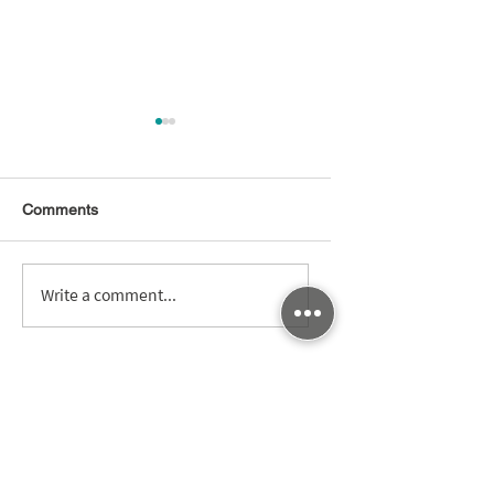
Comments
晶圓代工財報確認矽光
200G 單通道 PAM
Write a comment...
子進入規模量產週期
變：技術選型依據
驗驗證