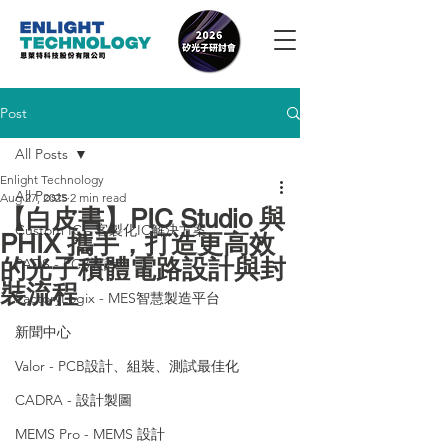
Post
All Posts
Enlight Technology
All Posts
Aug 27, 2025
2 min read
【白皮書】PIC Studio 與
Custom IC - 客製化IC解決方案
PHIX 攜手，打造更高效
的光子積體電路設計與封
PADS - PCB設計
裝流程
FactoryLogix - MES智慧製造平台
新聞中心
Valor - PCB設計、組裝、測試最佳化
CADRA - 設計製圖
MEMS Pro - MEMS 設計