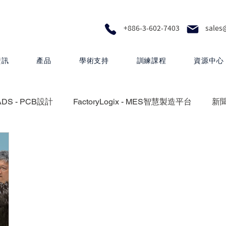
+886-3-602-7403
sales
資訊
產品
學術支持
訓練課程
資源中心
ADS - PCB設計
FactoryLogix - MES智慧製造平台
新
設計
Calibre - IC物理驗證平台
Photonics - 矽光子解決
Questa One - 下一代智慧驗證生態系統
Xpedition - P
 proFPGA - 高速硬體原型與系統級驗證
Innovator3D IC