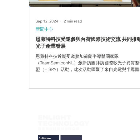
Sep 12, 2024
2 min read
CAM350 - 製造性檢測分析
新聞中心
恩萊特科技受邀參與台荷國際技術交流 共同推
光子產業發展
恩萊特科技近期受邀參加荷蘭半導體國家隊
（TeamSemiconNL）創新訪團拜訪國際矽光子異質
盟（HiSPA）活動，此次活動匯聚了來自光電與半導
的業界領袖與學術專家，共同研討如何在全球人工智
（AI）及新興應用推動下，加強雙方合作，共同構建
路與異質整合的創...