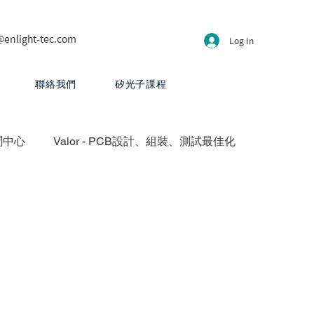
@enlight-tec.com
Log In
聯絡我們
矽光子課程
聞中心
Valor - PCB設計、組裝、測試最佳化
方案
HyperLynx - PCB設計分析
CB 設計
PartQuest - 數位線程
 - 先進封裝與異質整合平台