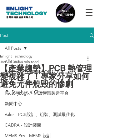
Post
All Posts
Enlight Technology
All Posts
Jan 10, 2025
4 min read
【產業趨勢】PCB 熱管理
Custom IC - 客製化IC解決方案
變複雜了！專家分享如何
避免元件燒毀的慘劇
PADS - PCB設計
By 
Stephen V. Chavez
FactoryLogix - MES智慧製造平台
新聞中心
Valor - PCB設計、組裝、測試最佳化
CADRA - 設計製圖
MEMS Pro - MEMS 設計