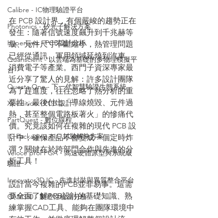
Calibre - IC物理驗證平台
在 PCB 設計界，有個嚴峻的趨勢正在
Photonics - 矽光子解決方案
發生：隨著信號速度飆升到千兆赫等
HyperLynx - PCB設計分析
級、元件尺寸不斷縮小，熱管理問題
已經從通訊、軍用領域延燒到汽車、
Quanscient - 以雲端為基礎的多物理模擬平
消費電子等產業。西門子資深專家最
台
近分享了驚人的見解：許多設計團隊
Questa One - 下一代智慧驗證生態系統
為了趕進度，往往忽略了熱分析的重
要性，最後付出「導線燒毀、元件過
Xpedition - PCB 設計
熱，甚至整個電路板著火」的慘痛代
PartQuest - 數位線程
價。究竟該如何在複雜的現代 PCB 設
IC Packaging - IC 封裝解決方案
計中，確保產品不會變成一個定時炸
彈？關鍵在於跨部門合作與先進的分
Veloce proFPGA - 高速硬體原型與系統級
析工具！
驗證
Innovator3D IC - 先進封裝與異質整合平台
設計當今複雜的PCB並非易事。這需
要全面了解PCB設計的基礎知識、熟
CAM350 - 製造性檢測分析
練掌握CAD工具、能夠在團隊環境中