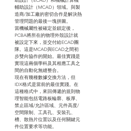
助設計（ECAD）和機械計算機
輔助設計（MCAD）領域。與製
造商/加工廠的密切合作是解決熱
管理問題的最後一塊拼圖。
當機械屬性被確定並鎖定後，
PCBA將所在的物理外殼設計就
被設定下來，並交付給ECAD團
隊。這是MCAD與ECAD之間初
步雙向協作的開始。最佳實踐是
實現這兩個學科及其相應工具之
間的自動化無縫整合。
現在有幾種數據交換方法，但
IDX格式是當前的最佳實踐。在
這種格式中，來回傳遞的規則物
理智能包括電路板輪廓、板厚、
禁止區域/允許區域、元件高度/
空間限制、工具孔、安裝孔、
槽、散熱片位置以及任何關鍵元
件位置要求等功能。