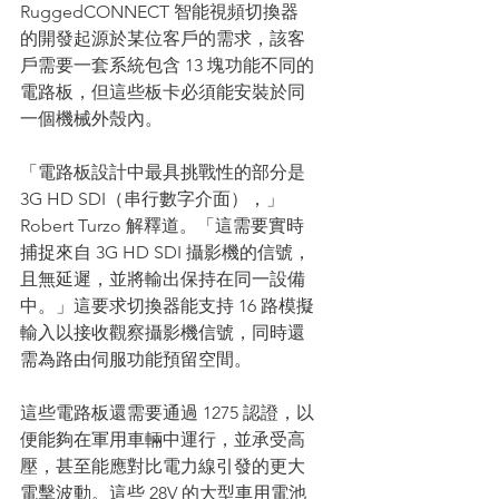
RuggedCONNECT 智能視頻切換器 
的開發起源於某位客戶的需求，該客
戶需要一套系統包含 13 塊功能不同的
電路板，但這些板卡必須能安裝於同
一個機械外殼內。
「電路板設計中最具挑戰性的部分是 
3G HD SDI（串行數字介面），」
Robert Turzo 解釋道。「這需要實時
捕捉來自 3G HD SDI 攝影機的信號，
且無延遲，並將輸出保持在同一設備
中。」這要求切換器能支持 16 路模擬
輸入以接收觀察攝影機信號，同時還
需為路由伺服功能預留空間。
這些電路板還需要通過 1275 認證，以
便能夠在軍用車輛中運行，並承受高
壓，甚至能應對比電力線引發的更大
電擊波動。這些 28V 的大型車用電池