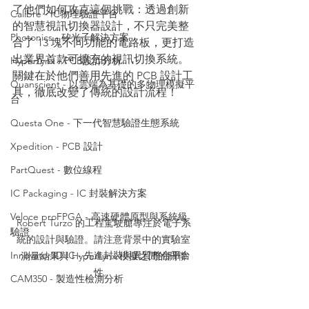
了他們如何攻克這個挑戰：透過創新
Calibre - IC物理驗證平台
的智慧視訊切換器設計，不只完美整
Photonics - 矽光子解決方案
合了 13 塊不同功能的電路板，更打造
出業界首款可擴充的視訊切換系統。
HyperLynx - PCB設計分析
關鍵在於他們善用先進的 PCB 設計工
Quanscient - 以雲端為基礎的多物理模擬平
具，徹底改變了傳統的設計流程！
台
Questa One - 下一代智慧驗證生態系統
Xpedition - PCB 設計
PartQuest - 數位線程
IC Packaging - IC 封裝解決方案
Veloce proFPGA - 高速硬體原型與系統級
Robert Turzo 的工程駕駛艙專注於電子系
驗證
統的設計與驗證。請注意背景中的實驗室
Innovator3D IC - 先進封裝與異質整合平台
測量結果與 HyperLynx 模擬之間的關聯
性。
CAM350 - 製造性檢測分析