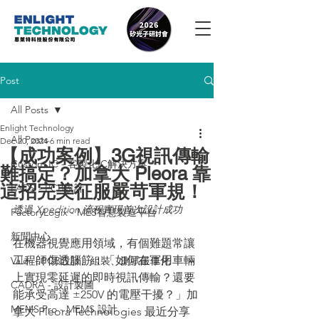
Post
All Posts
Enlight Technology
All Posts
Dec 20, 2024
6 min read
【成功案例】3G視訊傳輸
Custom IC - 客製化IC解決方案
難搞定？加拿大 Pleora 靠
這招完美征服嚴苛軍規！
PADS - PCB設計
透過 Xpedition 流程實現首次設計成功
FactoryLogix - MES智慧製造平台
新聞中心
在機器視覺應用領域，有個難題常讓
工程師傷透腦筋：「如何在軍用車輛
Valor - PCB設計、組裝、測試最佳化
上實現零延遲的即時視訊傳輸？還要
CADRA - 設計製圖
能承受高達 ±250V 的電壓干擾？」加
MEMS Pro - MEMS 設計
拿大 Pleora Technologies 最近分享