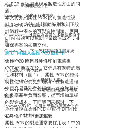
性 PCB 更容易出現可製造性方面的問
Calibre - IC物理驗證平台
題。
Photonics - 矽光子解決方案
本文將介紹柔性 PCB 的可製造性設
計 (DFM) 方法，以幫助識別和糾正設
HyperLynx - PCB設計分析
計過程中潛在的可製造性問題。應用 
Quanscient - 以雲端為基礎的多物理模擬平
DFM 技術可以幫助企業節省成本，並
台
確保專案的如期交付。
Questa One - 下一代智慧驗證生態系統
將 DFM 融入柔性 PCB 設計中
Xpedition - PCB 設計
柔性 PCB 區別於剛性印刷電路板 
(PCB)的地方在於，它們具有獨特的屬
PartQuest - 數位線程
性和材料（圖 1）。柔性 PCB 的輕薄
IC Packaging - IC 封裝解決方案
特性使得它們更加脆弱，在製造過程
中更容易受到意外損壞。這會對單板
Veloce proFPGA - 高速硬體原型與系統級
的良率產生負面影響，從而增加單板
驗證
的製造成本。下面我們來探討一下，
Innovator3D IC - 先進封裝與異質整合平台
為什麼說在柔性PCB 中運行 DFM 比
CAM350 - 製造性檢測分析
在剛性 PCB 中更加重要。
柔性 PCB 的製造通常要採用表 1 中的