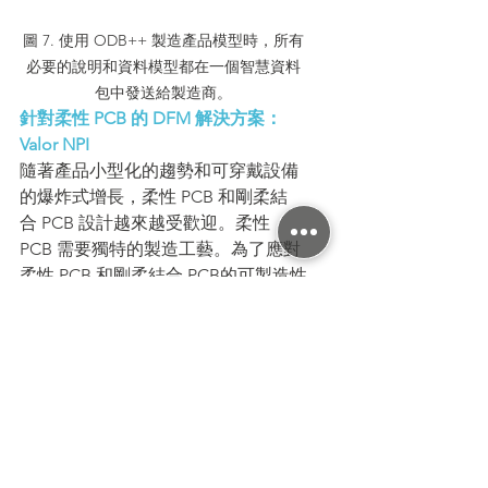
圖 7. 使用 ODB++ 製造產品模型時，所有
必要的說明和資料模型都在一個智慧資料
包中發送給製造商。
針對柔性 PCB 的 DFM 解決方案：
Valor NPI
隨著產品小型化的趨勢和可穿戴設備
的爆炸式增長，柔性 PCB 和剛柔結
合 PCB 設計越來越受歡迎。柔性 
PCB 需要獨特的製造工藝。為了應對
柔性 PCB 和剛柔結合 PCB的可製造性
問題，將用於柔性 PC B的 DFM 解決
方案與全面的智慧製造產品模型
（ODB++）相結合，是改善柔性
PCB 設計良率、成本和可靠性的最佳
方案。
Valor NPI 就是這樣一種解決方案，它
能將製造知識融入軟體，讓 PCB 設計
人員可以在 PCB 設計上運行專業的