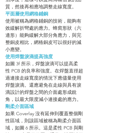
質，然後再相應地調整走線寬度。
平面層使用網格鋪銅
使用被稱為網格鋪銅的技術，能夠有
效緩解折彎處的應力。蜂窩形狀（六
邊形）能夠緩解大部分角應力，與完
整銅皮相比，網格銅皮可以很好的減
小應變。
使用焊盤淚滴提高強度
如圖 3f 所示，焊盤淚滴可以提高柔
性 PCB 的良率和強度。在焊盤直徑超
過連接走線寬度的情況下應儘量使用
焊盤淚滴。還應避免在走線與具有淚
滴設計的焊盤之間的介面處形成銳
角，以最大限度減小連接處的應力。
剛柔介面區域
如果 Coverlay 沒有延伸到覆蓋整個剛
性區域，則該區域被稱為剛柔介面區
域，如圖 6 所示。這是柔性 PCB 與剛