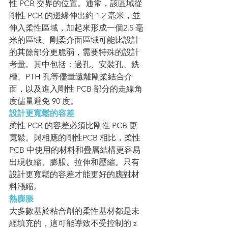
性 PCB 交界的位置。通常，該區域從
剛性 PCB 的邊緣伸出約 1.2 毫米，並
伸入柔性區域，加起來形成一個2.5 毫
米的區域。剛柔介面區域可能比設計
的其餘部分更脆弱，需要特殊的設計
考量。其中包括：過孔、安裝孔、銑
槽、PTH 孔等儘量遠離剛柔結合介
面，以及進入剛性 PCB 部分的走線角
度儘量避免 90 度。
設計更寬鬆的容差
柔性 PCB 的容差必須比剛性 PCB 更
寬鬆。與相應的剛性PCB 相比，柔性 
PCB 中使用的材料和疊層結構更容易
出現收縮、膨脹、拉伸和壓縮。只有
設計更寬鬆的容差才能更好的應對材
料漲縮。
熱膨脹
大多數基於粘合劑的柔性基材都是未
經填充的，這可能導致不受控制的 z 