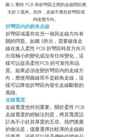
圖 5. 剛性 PCB 和折彎區之間的走線間距應
大於 5 毫米。此外，走線不應在折彎區域
內改變方向。
折彎區內的銳角走線
折彎區域還存在另一個與走線方向有
關的問題。如圖 5所示，需要確保走
線在進入柔性 PCB 折彎區時其方向只
出現極小的變化或沒有任何變化，這
樣可以提高柔性PCB 的可靠性和品
質。如果必須改變折彎區內的走線方
向，應使用曲線而不是銳角走線，這
樣可以降低折彎區內發生走線斷裂的
風險。
走線寬度
走線寬度也特別重要。關於柔性 PCB 
走線寬度的經驗法則是，將其寬度設
計為不小於其厚度的五倍。我們推薦
的做法是，儘量選擇比較薄的走線銅
箔厚度，這樣可以提高傳輸信號的品