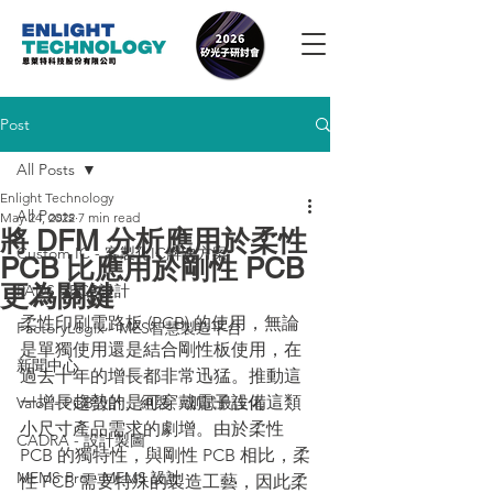
Post
All Posts
Enlight Technology
All Posts
May 24, 2022
7 min read
將 DFM 分析應用於柔性
Custom IC - 客製化IC解決方案
PCB 比應用於剛性 PCB
更為關鍵
PADS - PCB設計
柔性印刷電路板 (PCB) 的使用，無論
FactoryLogix - MES智慧製造平台
是單獨使用還是結合剛性板使用，在
新聞中心
過去十年的增長都非常迅猛。推動這
一增長趨勢的是可穿戴電子設備這類
Valor - PCB設計、組裝、測試最佳化
小尺寸產品需求的劇增。由於柔性 
CADRA - 設計製圖
PCB 的獨特性，與剛性 PCB 相比，柔
MEMS Pro - MEMS 設計
性 PCB 需要特殊的製造工藝，因此柔