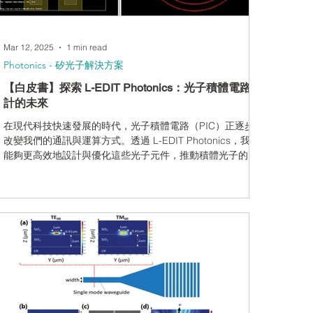
Mar 12, 2025
1 min read
Photonics - 矽光子解決方案
【白皮書】探索 L-EDIT Photonics：光子積體電路設
計的未來
在現代科技快速發展的時代，光子積體電路（PIC）正逐步
改變我們的通訊與運算方式。透過 L-EDIT Photonics，我們
能夠更高效地設計與優化這些光子元件，推動積體光子的應
用。本文將探討 PIC 設計的挑戰、解決方案，以及如何利用
Siemens EDA 的工具來提升設計效率與精確度。 光子技術
早已廣泛應用於全球的通訊網路，而隨著 CMOS 製程的進
步，將 PIC 與傳統電子 IC 結合，已成為提升數據傳輸效率
並降低功耗的重要策略。從醫療影像到量子運算，光子積體
電路的潛力正在被不斷發掘。而 L-EDIT Photonics 正是幫助
設計師突破傳統電子 IC 框架、應對光子設計挑戰的重要工
具。 在這篇文章中，我們將深入探討 L-EDIT Photonics 的
核心特性，以及如何透過其自動化設計能力，優化光子元件
與電路佈局，使工程師能更高效地開發創新應用。 💡 想了