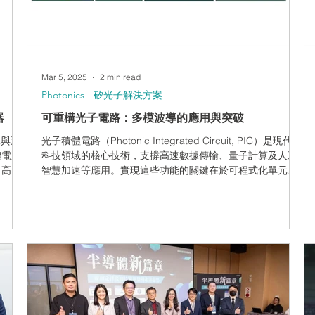
Mar 5, 2025
2 min read
Photonics - 矽光子解決方案
器
可重構光子電路：多模波導的應用與突破
耗與運
光子積體電路（Photonic Integrated Circuit, PIC）是現代高
體電路
科技領域的核心技術，支撐高速數據傳輸、量子計算及人工
遲、高頻
智慧加速等應用。實現這些功能的關鍵在於可程式化單元，
決方
能動態調整光路的行為。目前已開發的技術包括馬赫-曾德干
涉儀（Mach-Zehnde...