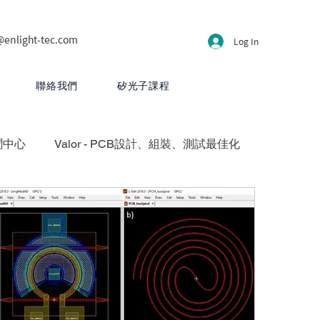
@enlight-tec.com
Log In
聯絡我們
矽光子課程
聞中心
Valor - PCB設計、組裝、測試最佳化
方案
HyperLynx - PCB設計分析
CB 設計
PartQuest - 數位線程
 - 先進封裝與異質整合平台