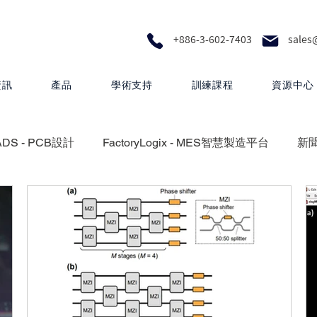
+886-3-602-7403
sales
資訊
產品
學術支持
訓練課程
資源中心
ADS - PCB設計
FactoryLogix - MES智慧製造平台
新
設計
Calibre - IC物理驗證平台
Photonics - 矽光子解決
Questa One - 下一代智慧驗證生態系統
Xpedition - P
 proFPGA - 高速硬體原型與系統級驗證
Innovator3D IC