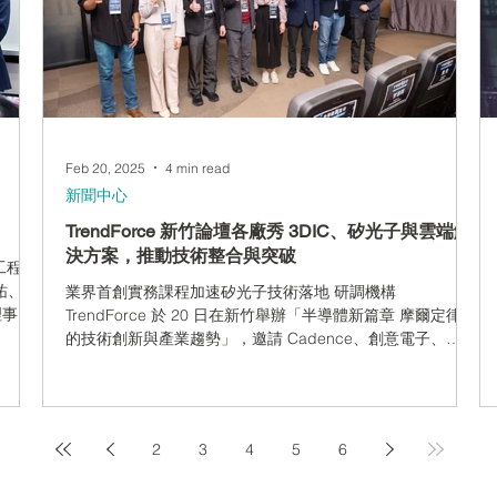
Feb 20, 2025
4 min read
新聞中心
TrendForce 新竹論壇各廠秀 3DIC、矽光子與雲端解
決方案，推動技術整合與突破
工程學
昇祐、國
業界首創實務課程加速矽光子技術落地 研調機構
理事長
TrendForce 於 20 日在新竹舉辦「半導體新篇章 摩爾定律後
科技總
的技術創新與產業趨勢」，邀請 Cadence、創意電子、
Arm、恩萊特科技、Amazon Web Services（AWS）及集邦
科技分析師等產學研界專家開講...
2
3
4
5
6