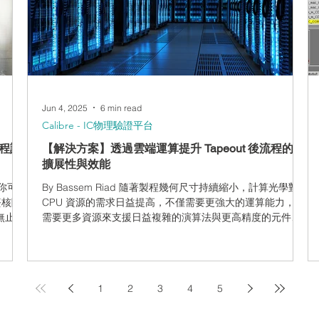
帶來的影響。 圖一：用於元件參數匹配的一維共心（交錯
，有效且
式）技術。 傳統對稱設計技術 為了確保元件能圍繞中心軸保
戰。 圖
持對稱，常使用如「共心設計（common centroid）」等技
D/3D
術。這對於減少晶片製程變異所造成的匹配誤差至關重要。
新方
此設計方式會將元件配置於以某一中心點或中心軸為基準的
對稱位置，使製程變異對雙方元件的影響一致，進而維持其
匹配特性。 維持對稱
Jun 4, 2025
6 min read
Calibre - IC物理驗證平台
流程該
【解決方案】透過雲端運算提升 Tapeout 後流程的可
擴展性與效能
你可
By Bassem Riad 隨著製程幾何尺寸持續縮小，計算光學對
簽核階
CPU 資源的需求日益提高，不僅需要更強大的運算能力，還
無止盡
需要更多資源來支援日益複雜的演算法與更高精度的元件模
驗證時
型。執行如光學鄰近效應修正（OPC）、光罩製程修正
t」設計
（MPC）以及光罩資料準備（MDP）等 Tapeout 後流程
re
（PTOF）任務，已經逼近傳統內部部署資源的極限，導致工
決這個
作負載難以預測並面臨重大的擴展性挑戰。 Siemens EDA
1
2
3
4
5
 帶來
為 AWS 所打造的參考環境，透過關鍵優化來因應這些挑
tion》
戰，包括動態擴展以最大化資源使用率與執行效率，並透過