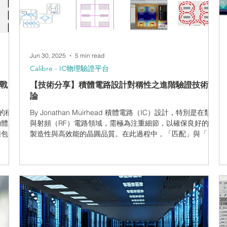
一
這時若發現錯誤，可能會延誤量產並增加成本。透過將這些
時避
檢查「往前移動」——也就是所謂的「前期驗證」——設計
 傳統
人員能在正式簽核驗證前就提早發現並修正錯誤。 這種做法
不只是小幅調整，而是面對IC設計（從系統單晶片 SoCs..
Jun 30, 2025
5 min read
Calibre - IC物理驗證平台
挑戰：
【技術分享】積體電路設計對稱性之進階驗證技術導
論
護的積
By Jonathan Muirhead 積體電路（IC）設計，特別是在類比
物體之
與射頻（RF）電路領域，需極為注重細節，以確保良好的可
因包括
製造性與高效能的晶圓品質。在此過程中，「匹配」與「對
ESD
稱性」的概念扮演關鍵角色，尤其是在差分對與電流鏡等拓
若未妥
撲結構中更是如此。接下來，讓我們簡要探討這些原則的演
應用中
進，以及近期在驗證技術方面的進展，以確保設計符合相關
到設計
規範。 為什麼對稱性很重要 對稱性不只是外觀上的美觀問
當然，
題。在積體電路設計中，對稱性對於電路的功能與可靠性至
ESD
關重要。差動對中繪製相同的 MOSFET 元件，必須在整個
1所
佈局流程中保持基本一致，才能維持相同的電氣性能。圖一
D保護
說明了對稱性如何有助於降低應力與跨長度變異（ACVL）所