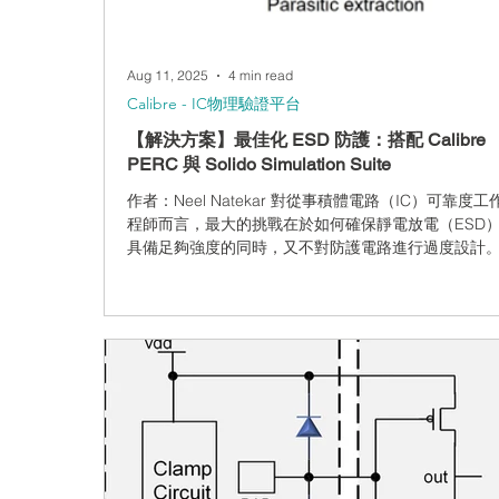
Aug 11, 2025
4 min read
CAM350 - 製造性檢測分析
Calibre - IC物理驗證平台
【解決方案】最佳化 ESD 防護：搭配 Calibre
PERC 與 Solido Simulation Suite
作者：Neel Natekar 對從事積體電路（IC）可靠度
程師而言，最大的挑戰在於如何確保靜電放電（ESD
具備足夠強度的同時，又不對防護電路進行過度設計
設計不僅會增加晶片面積，還會降低高速與射頻（RF
的效能。對此，Siemens EDA 提出一項創新解決方
Calibre PERC 的可靠度驗證與 AI 加速的 Solido Simula
Suite，透過具備情境感知能力的 SPICE 模擬，協助
達到最佳化的 ESD 防護。本文將探討這個創新方法如
助工程師在防護與效能之間取得理想平衡。 了解挑戰：
設計中的 ESD 防護 ESD 對現代 IC 的可靠度構成重
脅，特別是在設計特徵尺寸不斷縮小、整體設計複雜
升高的情況下。對於致力於達成嚴格 PPA（功耗、效
積）目標，同時又必須確保不犧牲可靠度的 IC 設計工