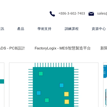
+886-3-602-7403
sales
資訊
產品
學術支持
訓練課程
資源中心
ADS - PCB設計
FactoryLogix - MES智慧製造平台
新
設計
Calibre - IC物理驗證平台
Photonics - 矽光子解決
Questa One - 下一代智慧驗證生態系統
Xpedition - P
 proFPGA - 高速硬體原型與系統級驗證
Innovator3D IC