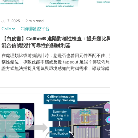
Jul 7, 2025
2 min read
Calibre - IC物理驗證平台
【白皮書】Calibre® 進階對稱性檢查：提升類比與
混合信號設計可靠性的關鍵利器
在處理類比或射頻設計時，您是否也曾因元件匹配不佳、對
稱性錯位，導致效能不穩或反覆 tapeout 延誤？傳統佈局驗
證方式無法捕捉具電氣與環境感知的對稱需求，導致除錯流
程冗長。Siemens Calibre® 導入進階對稱性檢查技術，協
助設計團隊在設計初期即發現並修正對稱性問題，顯著提升
產品良率與驗證效率。 為什麼選擇 Calibre 對稱性檢查？ 全
面電氣感知：可辨識差分訊號、共心元件等對稱關係，結合
網表與實體版圖進行交叉比對。 從前端到製造流程涵蓋：支
援從佈局規劃、MP 染色、填充、封裝等階段的對稱檢查。
批次與互動支援：可在 Calibre RealTime 中即時視覺化錯
誤，或批次檢查整體設計。 支援模糊對稱：提供面積、長度
容差設定，協助工程師聚焦真正關鍵的 mismatch 問題。 無
需額外開發：透過內建 XML 流程與圖樣比對技術，即可快