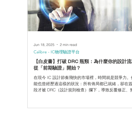
挑戰。該怎麼辦呢？您可以採用全新的Calibre
3DPERC（die2die）方法，進行自動化的ESD驗證
精確地應對2.5D/3D IC設計中日益複雜的ESD韌性挑
1：典型的ESD防護架構。 關於2.5D與3D積體電路 2.5
積體電路已逐漸發展為解決各種設計與整合挑戰的創
案。2.5D積體電路是將多顆晶粒並排放置於
Jun 18, 2025
2 min read
Calibre - IC物理驗證平台
【白皮書】打破 DRC 瓶頸：為什麼你的設計
從「前期驗證」開始？
在現今 IC 設計節奏飛快的市場裡，時間就是競爭力。
能也曾經歷過這樣的狀況：所有佈局都已就緒，卻在
段才被 DRC（設計規則檢查）攔下，導致反覆修正、
的執行等待，讓時程一延再延，甚至壓縮後段製程的
間。 Siemens 最新技術白皮書指出：透過「Shift-lef
思維，也就是將 DRC 驗證前移至設計初期，搭配 Calib
nmDRC Recon 的在地化區域檢查策略，就能有效解
老問題。 拒絕設計修正地獄，Calibre nmDRC Recon
什麼？ 在這份《The Power of Shift-left DRC Verifica