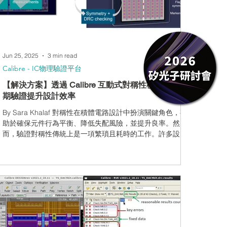
速啟用檢查條件與除錯。 常見應用情境 驗證差分訊號路徑
對稱性 確保多指元件匹配一致 排除不具設計風險的「容許
差異」 辨識填充後產生的結構偏移 輔助記憶體、RF、光子
設計穩健性分析 結論 Calibr
Jun 25, 2025
3 min read
Calibre - IC物理驗證平台
【解決方案】透過 Calibre 互動式對稱性檢查進行前
期驗證提升設計效率
By Sara Khalaf 對稱性在積體電路設計中扮演關鍵角色，有
助於確保元件行為平衡、降低失配風險，並提升良率。然
而，驗證對稱性傳統上是一項繁瑣且耗時的工作。許多設計
人員常常需要花費大量時間手動檢查佈局，或撰寫複雜的驗
證規則，卻仍可能在設計流程的後期，甚至是晶片製造後，
才發現與對稱性相關的問題。 透過 Calibre 互動式對稱性檢
查，設計人員現在可以在設計環境中即時掌握對稱性問題，
這項強大的工具讓驗證任務得以前移至設計階段進行，更早
發現並修正潛在問題，而非等到簽核階段或製造完成後才處
理。這樣的方式可大幅減少設計迭代、降低返工成本，並加
快送交製造的時程。此解決方案完全自動化、無需撰寫程式