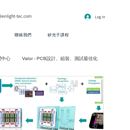
@enlight-tec.com
Log In
聯絡我們
矽光子課程
聞中心
Valor - PCB設計、組裝、測試最佳化
方案
HyperLynx - PCB設計分析
CB 設計
PartQuest - 數位線程
 - 先進封裝與異質整合平台