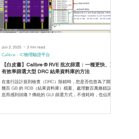
碼，只需幾下滑鼠點擊即可完成操作。 傳統對稱性檢查方法
的挑戰 傳統的對稱性驗證方式存在多項限制，容易導致效率
低落與設計時程延誤。以下是幾種常見技術及其缺點： 手動
使用尺規測量： 設計人員需手動測量距離與元件位置以確認
對稱性。這種方式不僅緩慢又繁瑣，也容易發生人為錯誤—
若錯過關鍵測量，可能導致在設計流程後期才發現問題。 撰
寫自訂規則： 有些設計人員會試圖撰寫自訂
Jun 2, 2025
2 min read
Calibre - IC物理驗證平台
【白皮書】Calibre ® RVE 批次篩選：一種更快、更
有效率篩選大型 DRC 結果資料庫的方法
在進行設計規則檢查（DRC）除錯時，您是否也曾為了開啟
幾百 GB 的 RDB（結果資料庫）檔案、處理數百萬條錯誤訊
息而感到頭痛？傳統的 GUI 篩選方式，不僅耗時，也佔用大
量記憶體資源，導致整體效率低落。Siemens 推出的
Calibre® RVE 批次篩選流程，提供了一種更聰明、更快速
的除錯選擇，讓設計團隊能夠專注處理最關鍵的問題，大幅
提升 tapeout 效率。 為什麼選擇 Calibre RVE 批次篩選？
避免完整載入超大 RDB：批次篩選流程可在不載入整個
RDB 的情況下，根據篩選條件產出較小的 RDB 檔案。 記憶