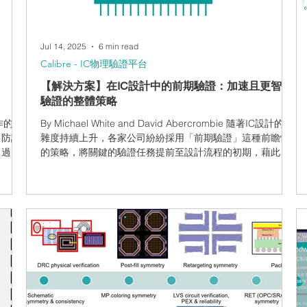
Jul 14, 2025
6 min read
Calibre - IC物理驗證平台
【解決方案】在IC設計中的前期驗證：加速且更智慧
驗證的整體策略
工作的工
By Michael White and David Abercrombie 隨著IC設計的複
）防護
雜度持續上升，各家公司紛紛採用「前期驗證」這種前瞻性
。過度
的策略，將關鍵的驗證任務提前至設計流程的初期，藉此加
）電路
快產品上市速度並提升設計品質。這個概念最早由軟體工程
案，結合
師Larry Smith於2001年提出，當時用於軟體測試領域。「前
tion
期驗證」強調及早發現問題，並透過自動化工具提升生產
工程師
力，同時降低在設計流程後期發生高成本錯誤的風險。在IC
何幫
設計領域中，「前期驗證」已不僅是一種趨勢，而是一種轉
IC
型策略，能將驗證與優化提早納入設計周期中，讓工程師能
大威
更有效地應對日益增加的設計複雜度。 什麼是IC設計中的前
度日益
期驗證？ 簡單來說，前期驗證是指將關鍵的驗證與確認程序
能與面
提前至設計流程的前段。傳統上，像是實體驗證與設計規則
程師
檢查（DRC）等關鍵驗證階段通常發生在設計流程的後期，