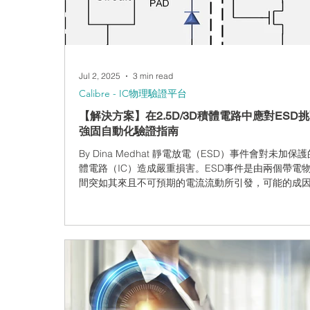
而言，選擇合適的 ESD 設計策略至關重要。要做到這
點，工程師們必須清楚掌握可用的 ESD 設計邊界，同
免對 ESD 防護電路出現設計不足或過度設計的情況。
的
Jul 2, 2025
3 min read
Calibre - IC物理驗證平台
【解決方案】在2.5D/3D積體電路中應對ESD
強固自動化驗證指南
By Dina Medhat 靜電放電（ESD）事件會對未加保
體電路（IC）造成嚴重損害。ESD事件是由兩個帶電
間突如其來且不可預期的電流流動所引發，可能的成
接觸、電氣短路或絕緣層擊穿。 無論其成因為何，所有
事件都可能導致金屬熔化、接面擊穿或氧化層失效。
善預防，ESD可能在電子元件的任何製造階段或實際
造成損壞。ESD事件可能導致IC提早失效，或無法達
功能，這兩者都會對產品的市場聲譽造成不良影響。 
這些您早已知曉，因為您需依照設計規範手冊中所列的
設計規則，在電路圖與佈局中加入ESD防護機制（如圖
示）。但現在您面臨的是2.5D或3D積體電路設計的ES